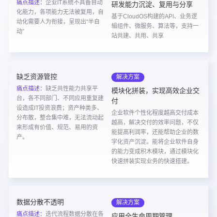
痛点描述：
企业IT系统不具备自动
研发能力沉淀、复用与分享
化能力，各项能力无法被复用，自
基于CloudOS构建的API、业务逻
动化需要人为衔接，呈现出“半自
辑组件、微服务、算法等，支持一
动”
站共建、共用、共享
缺乏资源管控
解决方案
痛点描述：
缺乏共性能力共享平
模块化拼装，实现高效企业交
台，各不同部门、不同应用重复建
付
设造成IT投资浪费；资产种类多、
企业软件个性化程度越高交付成本
分布散，整合集中难，无法流动起
越高，解决交付的效率问题，不仅
来形成有价值、规范、易用的资
能提高利润率，还能帮助企业的数
产。
字化资产沉淀。能将企业软件自身
的能力变成积木模块，通过模块化
快速拼装实现业务的快速搭建。
数据分散不透明
解决方案
痛点描述：
迭代流程数据分散在各
应用全生命周期管理