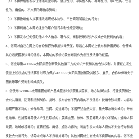
（4）不得传输或发表任何违法犯罪的、骚扰性的、中伤他人的、辱骂性的、恐吓性的、伤害
性的、庸俗的、不文明的等信息资料；
（5）不得教唆他人从事违法违规或本协议、平台规则所禁止的行为；
（6）不得利用在本网站注册的账户进行牟利性经营活动；
（7）不得发布任何侵犯他人个人信息、著作权、商标权等知识产权或合法权利的内容；
4、您须对自己在网上的言论和行为承担法律责任，您若在本网站上散布和传播反动、色情或
其它违反国家法律的信息，本网站的系统记录有可能作为您违反法律的证据。
5、您应尊重ok138cn太阳集团创新及其他第三方的知识产权和其他合法权利，并保证在发生
侵犯上述权益的违法事件时尽力保护ok138cn太阳集团创新及其股东、雇员、合作伙伴等免于
因该等事件受到影响或损失。
6. 您使用ok138cn太阳集团创新产品或服务时必须遵从国家、地方法律法规、行业惯例和社
会公共道德，防范和抵制制作、复制、发布含有下列内容的不良信息：使用夸张标题，内容与
标题严重不符的；炒作绯闻、丑闻、劣迹等的；不当评述自然灾害、重大事故等灾难的；带有
性暗示、性挑逗等易使人产生性联想的；展现血腥、惊悚、残忍等致人身心不适的；煽动人群
歧视、地域歧视等的；宣扬低俗、庸俗、媚俗内容的；可能引发未成年人模仿不安全行为和违
反社会公德行为、诱导未成年人不良嗜好等的；其他对网络生态造成不良影响的内容。您不应