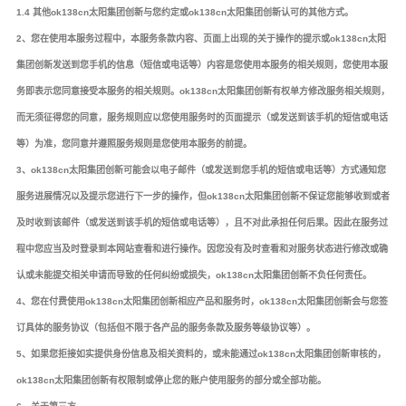
1.4 其他ok138cn太阳集团创新与您约定或ok138cn太阳集团创新认可的其他方式。
2、您在使用本服务过程中，本服务条款内容、页面上出现的关于操作的提示或ok138cn太阳
集团创新发送到您手机的信息（短信或电话等）内容是您使用本服务的相关规则，您使用本服
务即表示您同意接受本服务的相关规则。ok138cn太阳集团创新有权单方修改服务相关规则，
而无须征得您的同意，服务规则应以您使用服务时的页面提示（或发送到该手机的短信或电话
等）为准，您同意并遵照服务规则是您使用本服务的前提。
3、ok138cn太阳集团创新可能会以电子邮件（或发送到您手机的短信或电话等）方式通知您
服务进展情况以及提示您进行下一步的操作，但ok138cn太阳集团创新不保证您能够收到或者
及时收到该邮件（或发送到该手机的短信或电话等），且不对此承担任何后果。因此在服务过
程中您应当及时登录到本网站查看和进行操作。因您没有及时查看和对服务状态进行修改或确
认或未能提交相关申请而导致的任何纠纷或损失，ok138cn太阳集团创新不负任何责任。
4、您在付费使用ok138cn太阳集团创新相应产品和服务时，ok138cn太阳集团创新会与您签
订具体的服务协议（包括但不限于各产品的服务条款及服务等级协议等）。
5、如果您拒接如实提供身份信息及相关资料的，或未能通过ok138cn太阳集团创新审核的，
ok138cn太阳集团创新有权限制或停止您的账户使用服务的部分或全部功能。