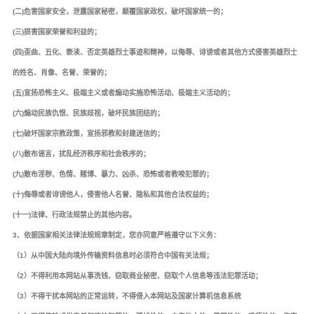
(二)危害国家安全，泄露国家秘密，颠覆国家政权，破坏国家统一的；
(三)损害国家荣誉和利益的；
(四)歪曲、丑化、亵渎、否定英雄烈士事迹和精神，以侮辱、诽谤或者其他方式侵害英雄烈士
的姓名、肖像、名誉、荣誉的；
(五)宣扬恐怖主义、极端主义或者煽动实施恐怖活动、极端主义活动的；
(六)煽动民族仇恨、民族歧视，破坏民族团结的；
(七)破坏国家宗教政策，宣扬邪教和封建迷信的；
(八)散布谣言，扰乱经济秩序和社会秩序的；
(九)散布淫秽、色情、赌博、暴力、凶杀、恐怖或者教唆犯罪的；
(十)侮辱或者诽谤他人，侵害他人名誉、隐私和其他合法权益的；
(十一)法律、行政法规禁止的其他内容。
3、依据国家相关法律法规规章制定，您亦同意严格遵守以下义务：
（1）从中国大陆向境外传输资料信息时必须符合中国有关法规；
（2）不得利用本网站从事洗钱、窃取商业秘密、窃取个人信息等违法犯罪活动；
（3）不得干扰本网站的正常运转，不得侵入本网站及国家计算机信息系统