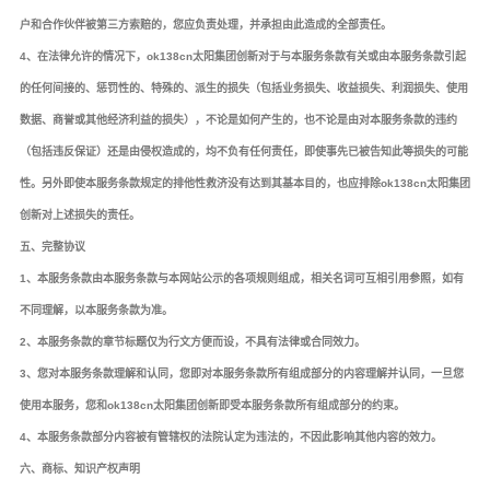
户和合作伙伴被第三方索赔的，您应负责处理，并承担由此造成的全部责任。
4、在法律允许的情况下，ok138cn太阳集团创新对于与本服务条款有关或由本服务条款引起
的任何间接的、惩罚性的、特殊的、派生的损失（包括业务损失、收益损失、利润损失、使用
数据、商誉或其他经济利益的损失），不论是如何产生的，也不论是由对本服务条款的违约
（包括违反保证）还是由侵权造成的，均不负有任何责任，即使事先已被告知此等损失的可能
性。另外即使本服务条款规定的排他性救济没有达到其基本目的，也应排除ok138cn太阳集团
创新对上述损失的责任。
五、完整协议
1、本服务条款由本服务条款与本网站公示的各项规则组成，相关名词可互相引用参照，如有
不同理解，以本服务条款为准。
2、本服务条款的章节标题仅为行文方便而设，不具有法律或合同效力。
3、您对本服务条款理解和认同，您即对本服务条款所有组成部分的内容理解并认同，一旦您
使用本服务，您和ok138cn太阳集团创新即受本服务条款所有组成部分的约束。
4、本服务条款部分内容被有管辖权的法院认定为违法的，不因此影响其他内容的效力。
六、商标、知识产权声明