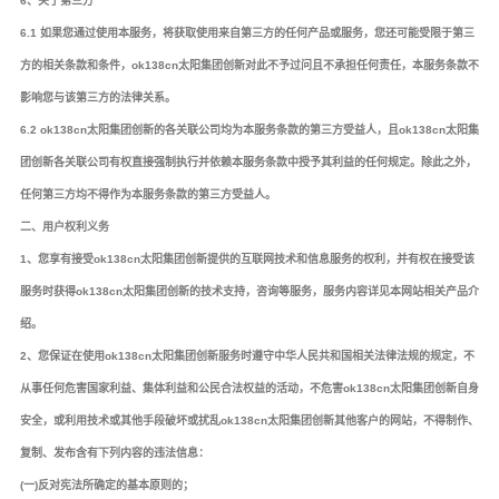
6、关于第三方
6.1 如果您通过使用本服务，将获取使用来自第三方的任何产品或服务，您还可能受限于第三
方的相关条款和条件，ok138cn太阳集团创新对此不予过问且不承担任何责任，本服务条款不
影响您与该第三方的法律关系。
6.2 ok138cn太阳集团创新的各关联公司均为本服务条款的第三方受益人，且ok138cn太阳集
团创新各关联公司有权直接强制执行并依赖本服务条款中授予其利益的任何规定。除此之外，
任何第三方均不得作为本服务条款的第三方受益人。
二、用户权利义务
1、您享有接受ok138cn太阳集团创新提供的互联网技术和信息服务的权利，并有权在接受该
服务时获得ok138cn太阳集团创新的技术支持，咨询等服务，服务内容详见本网站相关产品介
绍。
2、您保证在使用ok138cn太阳集团创新服务时遵守中华人民共和国相关法律法规的规定，不
从事任何危害国家利益、集体利益和公民合法权益的活动，不危害ok138cn太阳集团创新自身
安全，或利用技术或其他手段破坏或扰乱ok138cn太阳集团创新其他客户的网站，不得制作、
复制、发布含有下列内容的违法信息：
(一)反对宪法所确定的基本原则的；