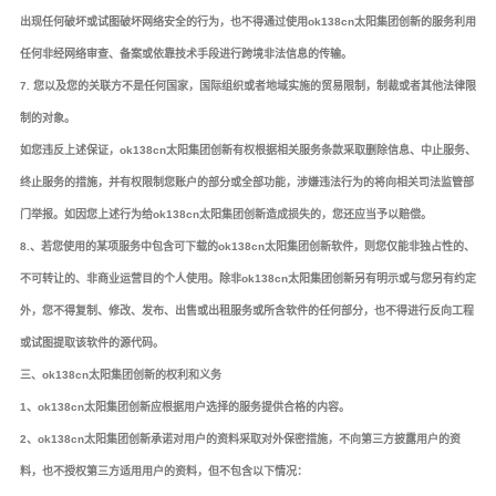
出现任何破坏或试图破坏网络安全的行为，也不得通过使用ok138cn太阳集团创新的服务利用
任何非经网络审查、备案或依靠技术手段进行跨境非法信息的传输。
7. 您以及您的关联方不是任何国家，国际组织或者地域实施的贸易限制，制裁或者其他法律限
制的对象。
如您违反上述保证，ok138cn太阳集团创新有权根据相关服务条款采取删除信息、中止服务、
终止服务的措施，并有权限制您账户的部分或全部功能，涉嫌违法行为的将向相关司法监管部
门举报。如因您上述行为给ok138cn太阳集团创新造成损失的，您还应当予以赔偿。
8.、若您使用的某项服务中包含可下载的ok138cn太阳集团创新软件，则您仅能非独占性的、
不可转让的、非商业运营目的个人使用。除非ok138cn太阳集团创新另有明示或与您另有约定
外，您不得复制、修改、发布、出售或出租服务或所含软件的任何部分，也不得进行反向工程
或试图提取该软件的源代码。
三、ok138cn太阳集团创新的权利和义务
1、ok138cn太阳集团创新应根据用户选择的服务提供合格的内容。
2、ok138cn太阳集团创新承诺对用户的资料采取对外保密措施，不向第三方披露用户的资
料，也不授权第三方适用用户的资料，但不包含以下情况：