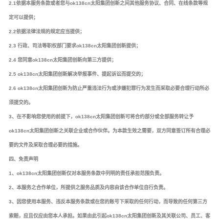
2.1依据本服务条款或者您与ok138cn太阳集团创新之间其他服务协议、合同、在线条款等规
定可以提供；
2.2依据法律法规的规定应当提供；
2.3 行政、司法等职权部门要求ok138cn太阳集团创新提供；
2.4 您同意ok138cn太阳集团创新向第三方提供；
2.5 ok138cn太阳集团创新解决举报事件、提起诉讼而提交的；
2.6 ok138cn太阳集团创新为防止严重违法行为或涉嫌犯罪行为发生而采取必要合理行动所必
须提交的。
3、在不影响您使用的前提下，ok138cn太阳集团创新可将合约部分或全部服务转让予
ok138cn太阳集团创新之关联企业或合作伙伴。为本款生效之需要，双方同意签订所有合理必
要的文件及采取合理必要的措施。
四、免责声明
1、ok138cn太阳集团创新仅对本服务条款中列明的责任承担范围负责。
2、本服务之合作单位，所提供之服务品质及内容由该合作单位自行负责。
3、因您使用本服务、违反本服务条款或在您的账号下采取的任何行动，而导致的任何第三方
索赔，应且仅应由您本人承担。如果由此引起ok138cn太阳集团创新及其关联公司、员工、客