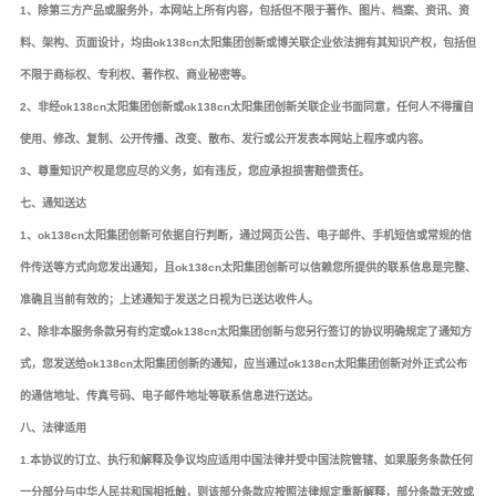
1、除第三方产品或服务外，本网站上所有内容，包括但不限于著作、图片、档案、资讯、资
料、架构、页面设计，均由ok138cn太阳集团创新或博关联企业依法拥有其知识产权，包括但
不限于商标权、专利权、著作权、商业秘密等。
2、非经ok138cn太阳集团创新或ok138cn太阳集团创新关联企业书面同意，任何人不得擅自
使用、修改、复制、公开传播、改变、散布、发行或公开发表本网站上程序或内容。
3、尊重知识产权是您应尽的义务，如有违反，您应承担损害赔偿责任。
七、通知送达
1、ok138cn太阳集团创新可依据自行判断，通过网页公告、电子邮件、手机短信或常规的信
件传送等方式向您发出通知，且ok138cn太阳集团创新可以信赖您所提供的联系信息是完整、
准确且当前有效的；上述通知于发送之日视为已送达收件人。
2、除非本服务条款另有约定或ok138cn太阳集团创新与您另行签订的协议明确规定了通知方
式，您发送给ok138cn太阳集团创新的通知，应当通过ok138cn太阳集团创新对外正式公布
的通信地址、传真号码、电子邮件地址等联系信息进行送达。
八、法律适用
1.本协议的订立、执行和解释及争议均应适用中国法律并受中国法院管辖、如果服务条款任何
一分部分与中华人民共和国相抵触，则该部分条款应按照法律规定重新解释，部分条款无效或