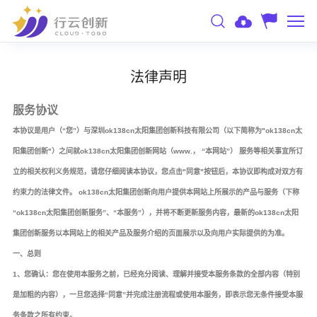
法律声明
服务协议
本协议是用户（“您”）与深圳ok138cn太阳集团创新科技有限公司（以下简称为"ok138cn太
阳集团创新"）之间就ok138cn太阳集团创新网站（www.， “本网站”） 服务等相关事宜所订
立的相关权利义务规范，请您仔细阅读本协议，您点击"同意"按钮后，本协议即构成对双方有
约束力的法律文件。 ok138cn太阳集团创新向用户提供本网站上所展示的产品与服务（下称
“ok138cn太阳集团创新服务”、“本服务”），并将不断更新服务内容，最新的ok138cn太阳
集团创新服务以本网站上的相关产品及服务介绍的页面展示以及向用户实际提供的为准。
一、总则
1、您确认：您在使用本服务之前，已经充分阅读、理解并接受本服务条款的全部内容（特别
是加粗的内容），一旦您选择“同意”并完成注册流程或使用本服务，即表示您无条件接受本服
务条款之所有约束。