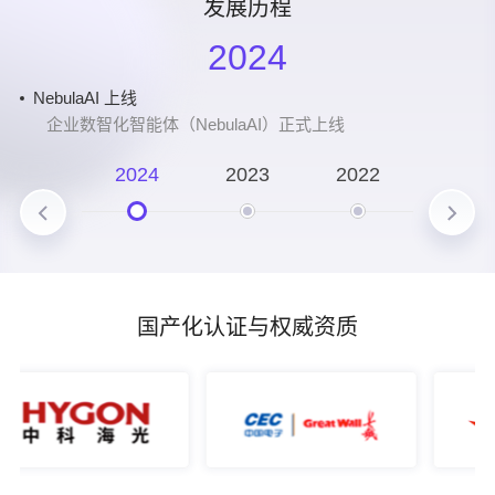
发展历程
2024
NebulaAI 上线
深耕云智一体化创新
蓝图再拓
B轮融资
急速增长阶段
A轮融资
商业化进程加速
Pre-A 融资
成立
2016年8月24号，行云创新公司成立
企业数智化智能体（NebulaAI）正式上线
在平台工程、AI技术等方面持续深耕
北京分公司成立
阿里云战略投资行云创新
成功落地海尔、星巴克、中科曙光、网易等客户
行云创新完成总资金规模4000万元的A轮融资
CloudOS开始在各大头部企业实现大规模应用
行云创新完成了Pre-A 融资
业务持续拓展
产品再升级
信创生态
SolarMesh/TitanIDE发布
上海分公司成立
业务持续拓展
CloudOS 1.0上线
2024
2023
2022
2021
成功落地一汽集团、京东方、吉林石化、友邦保险等重要
CloudOS产品入选信创产品图谱目录；上线开源产品
加入信创工委会
多款云原生工具正式上线
加速拓展华东市场
落地中信信用卡中心云原生项目
服务种子客户华为
客户
PagePlug（低代码）
专业深耕
服务范围持续拓展
业务持续拓展
参与信通院云原生相关标准制定
成功落地汉口银行、格力、上海汽车、前海财险、万国数
成功落地中海油、中石油、联宝电子、蜂巢能源、深圳水
据等客户
拓展全国市场
务等重要客户
成功落地中科院空天信息研究院、浙江省电检院等客户，
国产化认证与权威资质
组建客户成功团队