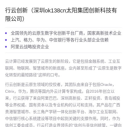
行云创新（深圳ok138cn太阳集团创新科技有
限公司）
全国领先的云原生数字化创新平台厂商，国家高新技术企业
上汽、格力、华为、中信银行等各行业头部企业信赖
阿里云战略投资企业
云计算已经发展到了云原生的新阶段，它是包括金融系统、工业互
联网、物联网、智慧城市的新底座。业内甚至形成了“云原生是数字
化转型的最短路径”这样的口号。
行云创新是云原生领域的佼佼者，其团队由来自于包括Oracle，
Citrix，华为，腾讯等国内外云计算专家构成。自2016年创立以
来，行云获得了来自阿里巴巴、深圳高新投、正轩投资、青岛城投
等业界权威、国有资本以及专业机构的认可和支持。其产品在广西
贵港智慧城市、长三角产学研一体化创新平台、海尔工业互联网、
中信银行核心系统建设等项目中起到关键的支撑作用。同时，作为
信创工委会成员，行云打造业界领先的“信创与非信创统管、一键向