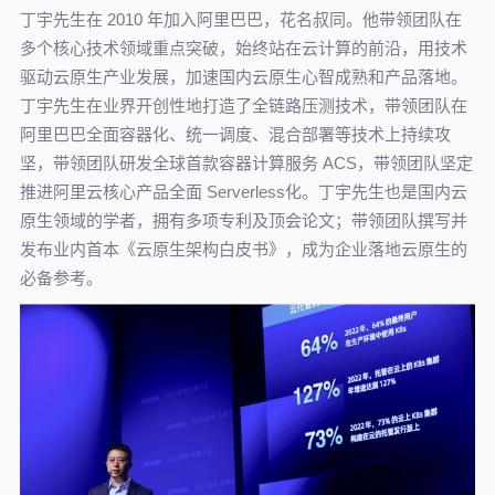
丁宇先生在 2010 年加入阿里巴巴，花名叔同。他带领团队在
多个核心技术领域重点突破，始终站在云计算的前沿，用技术
驱动云原生产业发展，加速国内云原生心智成熟和产品落地。
丁宇先生在业界开创性地打造了全链路压测技术，带领团队在
阿里巴巴全面容器化、统一调度、混合部署等技术上持续攻
坚，带领团队研发全球首款容器计算服务 ACS，带领团队坚定
推进阿里云核心产品全面 Serverless化。丁宇先生也是国内云
原生领域的学者，拥有多项专利及顶会论文；带领团队撰写并
发布业内首本《云原生架构白皮书》，成为企业落地云原生的
必备参考。