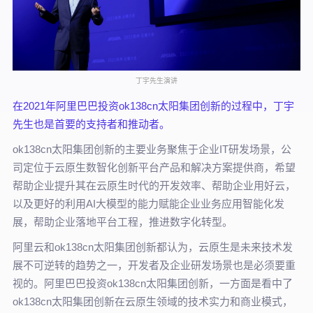
丁宇先生演讲
在2021年阿里巴巴投资ok138cn太阳集团创新的过程中，丁宇
先生也是首要的支持者和推动者。
ok138cn太阳集团创新的主要业务聚焦于企业IT研发场景，公
司定位于云原生数智化创新平台产品和解决方案提供商，希望
帮助企业提升其在云原生时代的开发效率、帮助企业用好云，
以及更好的利用AI大模型的能力赋能企业业务应用智能化发
展，帮助企业落地平台工程，推进数字化转型。
阿里云和ok138cn太阳集团创新都认为，云原生是未来技术发
展不可逆转的趋势之一，开发者及企业研发场景也是必须要重
视的。阿里巴巴投资ok138cn太阳集团创新，一方面是看中了
ok138cn太阳集团创新在云原生领域的技术实力和商业模式，