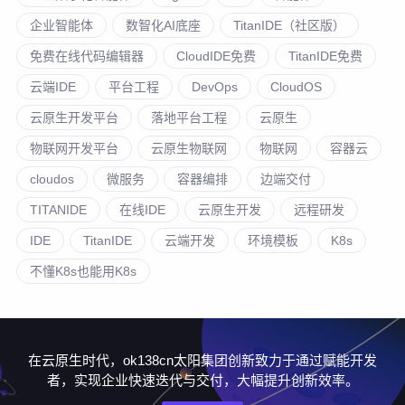
企业智能体
数智化AI底座
TitanIDE（社区版）
免费在线代码编辑器
CloudIDE免费
TitanIDE免费
云端IDE
平台工程
DevOps
CloudOS
云原生开发平台
落地平台工程
云原生
物联网开发平台
云原生物联网
物联网
容器云
cloudos
微服务
容器编排
边端交付
TITANIDE
在线IDE
云原生开发
远程研发
IDE
TitanIDE
云端开发
环境模板
K8s
不懂K8s也能用K8s
在云原生时代，ok138cn太阳集团创新致力于通过赋能开发
者，实现企业快速迭代与交付，大幅提升创新效率。