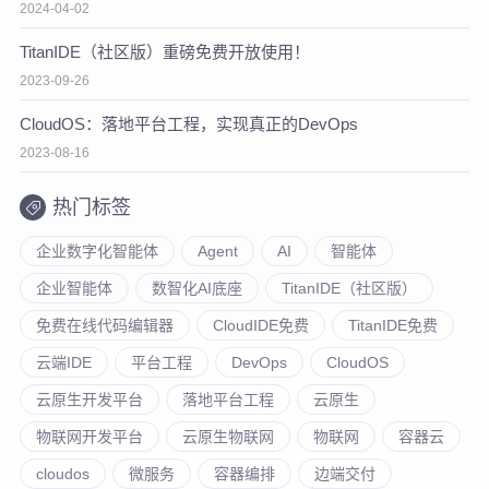
2024-04-02
TitanIDE（社区版）重磅免费开放使用！
2023-09-26
CloudOS：落地平台工程，实现真正的DevOps
2023-08-16
热门标签
企业数字化智能体
Agent
AI
智能体
企业智能体
数智化AI底座
TitanIDE（社区版）
免费在线代码编辑器
CloudIDE免费
TitanIDE免费
云端IDE
平台工程
DevOps
CloudOS
云原生开发平台
落地平台工程
云原生
物联网开发平台
云原生物联网
物联网
容器云
cloudos
微服务
容器编排
边端交付