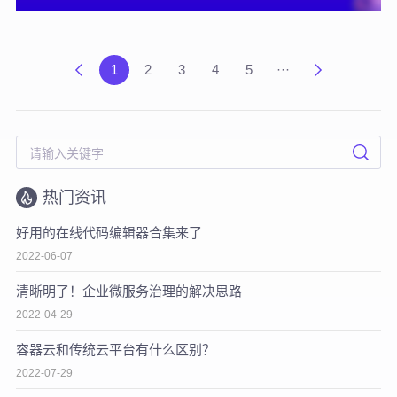
1
2
3
4
5
···
热门资讯
好用的在线代码编辑器合集来了
2022-06-07
清晰明了！企业微服务治理的解决思路
2022-04-29
容器云和传统云平台有什么区别？
2022-07-29