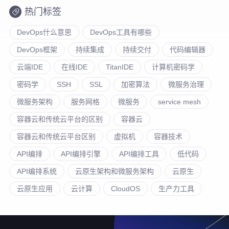
热门标签
DevOps什么意思
DevOps工具有哪些
DevOps框架
持续集成
持续交付
代码编辑器
云端IDE
在线IDE
TitanIDE
计算机密码学
密码学
SSH
SSL
加密算法
微服务治理
微服务架构
服务网格
微服务
service mesh
容器云和传统云平台的区别
容器云
容器云和传统云平台区别
虚拟机
容器技术
API编排
API编排引擎
API编排工具
低代码
API编排系统
云原生架构和微服务架构
云原生
云原生应用
云计算
CloudOS
生产力工具