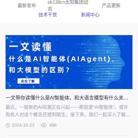
ok138cn太阳集团动
最新发布
产品更新
态
技术干货
新闻中心
一文带你读懂什么是AI智能体，和大语言模型有什么关系？
最近，一股新的AI风潮正在兴起——那就是“AI智能体”。或许
有些人对这个概念还感到陌生，接下来，我们一起深入了解AI
智能体，探讨它与大语言模型之间的紧密联系。
2024-10-23
486