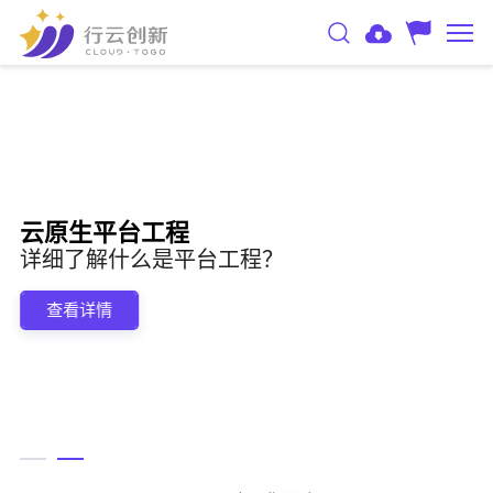
云原生平台工程
详细了解什么是平台工程？
查看详情