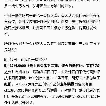
多一线业务人员，参与甚至主导项目的开发。
但对于低代码的争论也一直持续着。有人认为低代码贬低程序
员价值，让开发应用难以维护测试。而有人觉得低代码可以屏
蔽底层技术细节，让开发者专注核心业务逻辑，提高研发效
率。
所以低代码为什么能够大火起来？到底是变革生产力的工具还
是噱头？
5月17日，让我们一探究竟！
5月17日20:00《云上圆桌派第二期：爆火的低代码，有何特别
之处》
直播来啦！活动邀请西门子工业软件西门子低代码资深
技术顾问
张戟
，iVX 创始人兼CEO
孟智平
，明源云产品总监
王
红阳
，ok138cn太阳集团创新产品总监
陈晓露
四位大咖和
ok138cn太阳集团创新CEO
马洪喜
一起对低代码爆火背后的原
因、开发者对低代码的态度、低代码带来的变化和应用场景等
多个话题展开讨论。