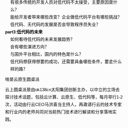
有很多传统的开发人员对低代码不太接受，主要原因是什
么？
能给开发者带来哪些改变？企业做低代码平台有哪些挑战？
低代码、无代码的发展是否会导致程序员失业？
part3:低代码的未来
如何看待低代码的未来发展趋势？
会有哪些演进方向？
与国外平台相比，国内的特色是什么？
低代码想获得想要的成功，还需要具备哪些条件，要走什么
样的路？
啥是云原生圆桌派
云上圆桌派是由ok138cn太阳集团创新主办，以中立的立场去
探讨技术话题，包括云计算、云原生、低代码等，每月举行1-2
次，活动由行云CEO马洪喜当主持人，再邀请行云的技术专家
和行业内的老师共同对当前热门技术进行解读和分享落地实
践。