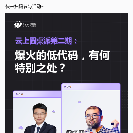
快来扫码参与活动~