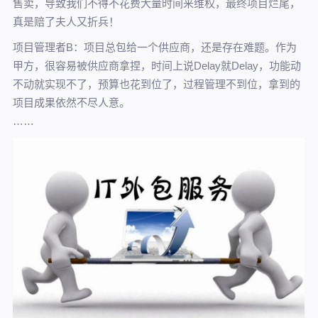
售卖，导致我们不得不花费大量时间来维权，最终项目烂尾，
真是赔了夫人又折兵！
项目管理者B：项目总包给一个供应商，还是存在难题。作为
甲方，很容易被供应商拿捏，时间上说Delay就Delay，功能动
不动就实现不了，预算也花到位了，过程管理不到位，拿到的
项目成果依然不尽人意。
……