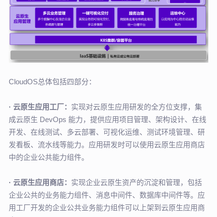
CloudOS总体包括四部分：
· 云原生应用工厂：
实现对云原生应用研发的全方位支撑，集
成云原生 DevOps 能力，提供应用项目管理、架构设计、在线
开发、在线测试、多云部署、可视化运维、测试环境管理、研
发看板、流水线等能力。应用研发时可以使用云原生应用商店
中的企业公共能力组件。
· 云原生应用商店：
实现企业云原生资产的沉淀和管理，包括
企业公共的业务能力组件、消息中间件、数据库中间件等。应
用工厂开发的企业公共业务能力组件可以上架到云原生应用商