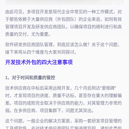
由此可见，多项目开发是现代企业中常见的一种工作模式，对
于那些依赖于大量供应商（外包团队）的企业来说，如何有效
管理项目开发及研发供应商团队，以确保项目的顺利进行和高
质量的交付，尤为重要。
软件研发供应商团队管理，到底应该怎么做？关于这个问题，
接下来将从四个维度与大家共同探讨。
开发技术外包的四大注意事项
1、对于时间和质量的管控
技术供应商在中标后采用远程开发，几个月后到达“里程碑”
时，才发现项目的进度、质量不达标，甚至存在重大的理解偏
差。项目的成败完全取决于供应商的能力，对其管理力非常的
弱。在多供应商、项目集群下，问题尤其突出。
这个问题，一般企业的解决方案是，采购一套研发项目管理的
工具或软件，去对技术供应商团队实施进度监控。诸如此类的